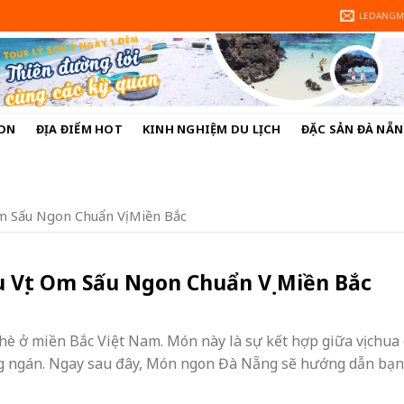
LEDANGM
ON
ĐỊA ĐIỂM HOT
KINH NGHIỆM DU LỊCH
ĐẶC SẢN ĐÀ NẴ
m Sấu Ngon Chuẩn Vị Miền Bắc
S
 Vịt Om Sấu Ngon Chuẩn Vị Miền Bắc
hè ở miền Bắc Việt Nam. Món này là sự kết hợp giữa vị chua
ông ngán. Ngay sau đây, Món ngon Đà Nẵng sẽ hướng dẫn bạn