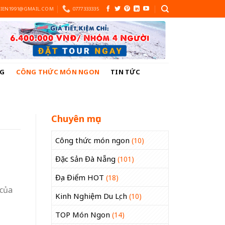
IEN1991@GMAIL.COM
0777333335
NG
CÔNG THỨC MÓN NGON
TIN TỨC
Chuyên mục
Công thức món ngon
(10)
Đặc Sản Đà Nẵng
(101)
Địa Điểm HOT
(18)
 của
Kinh Nghiệm Du Lịch
(10)
TOP Món Ngon
(14)