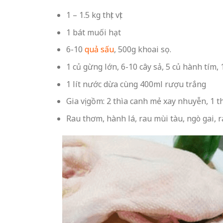
1 – 1.5 kg thịt vịt
1 bát muối hạt
6-10
quả sấu
, 500g khoai sọ.
1 củ gừng lớn, 6-10 cây sả, 5 củ hành tím, 
1 lít nước dừa cùng 400ml rượu trắng
Gia vị gồm: 2 thìa canh mẻ xay nhuyễn, 1 t
Rau thơm, hành lá, rau mùi tàu, ngò gai, 