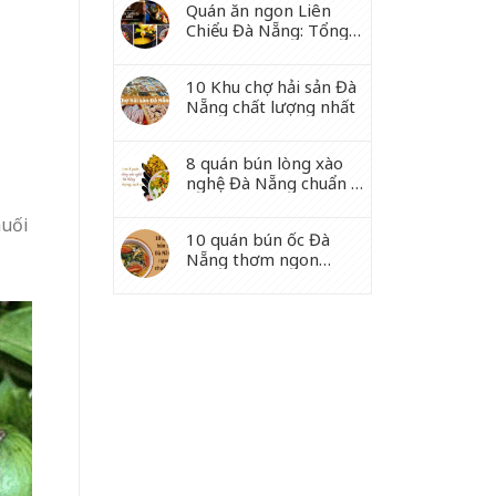
Quán ăn ngon Liên
Chiểu Đà Nẵng: Tổng
hợp 10 địa chỉ nhất
định phải thử
10 Khu chợ hải sản Đà
Nẵng chất lượng nhất
8 quán bún lòng xào
nghệ Đà Nẵng chuẩn vị
miền Trung
muối
10 quán bún ốc Đà
Nẵng thơm ngon
chuẩn vị