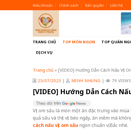
Skip
Điều khoản
Chính sách
Bản quyền
Liên hệ
to
content
TRANG CHỦ
TOP MÓN NGON
TOP QUÁN NG
DỊCH VỤ
Trang chủ
»
[VIDEO] Hướng Dẫn Cách Nấu Vịt O
25/07/2023
|
MINH NHUNG
|
79 VIEW
[VIDEO] Hướng Dẫn Cách Nấu
Vịt om sấu là món một ăn đặc trưng vào mùa 
quả sấu và thịt vịt béo ngậy, ăn mềm mà kh
cách nấu vịt om sấu
ngon chuẩn vị Bắc nhé.