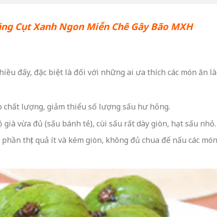
ăng Cụt Xanh Ngon Miễn Chê Gây Bão MXH
iều đấy, đặc biệt là đối với những ai ưa thích các món ăn l
 chất lượng, giảm thiểu số lượng sấu hư hỏng.
già vừa đủ (sấu bánh tẻ), cùi sấu rất dày giòn, hạt sấu nhỏ.
phần thịt quả ít và kém giòn, không đủ chua để nấu các mó