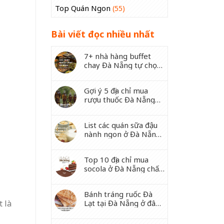
Top Quán Ngon
(55)
Bài viết đọc nhiều nhất
7+ nhà hàng buffet
chay Đà Nẵng tự chọn
nổi tiếng nhất
Gợi ý 5 địa chỉ mua
rượu thuốc Đà Nẵng
gia truyền uy tín
List các quán sữa đậu
nành ngon ở Đà Nẵng
chuyên bán về đêm
Top 10 địa chỉ mua
socola ở Đà Nẵng chất
lượng
Bánh tráng ruốc Đà
Lạt tại Đà Nẵng ở đâu
t là
ngon, rẻ?