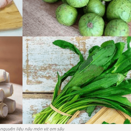
 nguyên liệu nấu món vịt om sấu