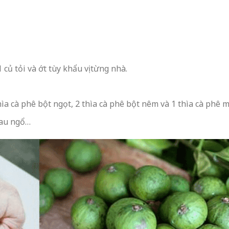
1 củ tỏi và ớt tùy khẩu vị từng nhà.
hìa cà phê bột ngọt, 2 thìa cà phê bột nêm và 1 thìa cà phê 
rau ngổ…