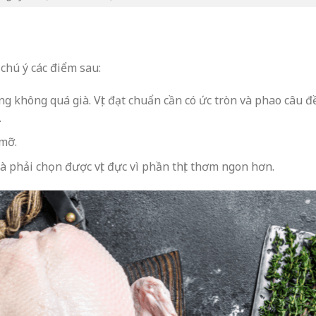
chú ý các điểm sau:
 không quá già. Vịt đạt chuẩn cần có ức tròn và phao câu đ
.
 mỡ.
à phải chọn được vịt đực vì phần thịt thơm ngon hơn.