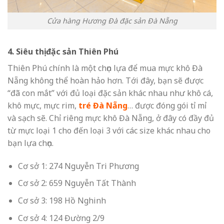
Cửa hàng Hương Đà đặc sản Đà Nẵng
4. Siêu thị đặc sản Thiên Phú
Thiên Phú chính là một chọn lựa để mua
mực khô Đà
Nẵng
không thể hoàn hảo hơn. Tới đây, bạn sẽ được
“đã con mắt” với đủ loại đặc sản khác nhau như khô cá,
khô mực, mực rim,
tré Đà Nẵng
… được đóng gói tỉ mỉ
và sạch sẽ. Chỉ riêng
mực khô Đà Nẵng
, ở đây có đầy đủ
từ mực loại 1 cho đến loại 3 với các size khác nhau cho
bạn lựa chọn.
Cơ sở 1: 274 Nguyễn Tri Phương
Cơ sở 2: 659 Nguyễn Tất Thành
Cơ sở 3: 198 Hồ Nghinh
Cơ sở 4: 124 Đường 2/9