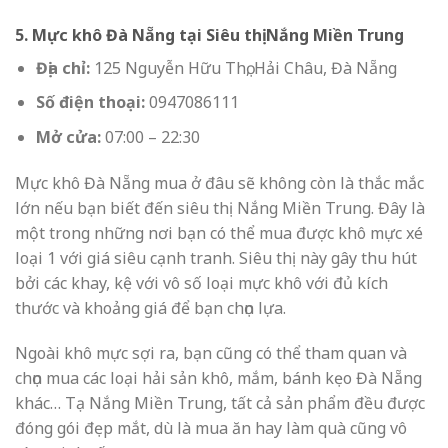
5. Mực khô Đà Nẵng tại Siêu thị Nắng Miền Trung
Địa chỉ:
125 Nguyễn Hữu Thọ, Hải Châu, Đà Nẵng
Số điện thoại:
0947086111
Mở cửa:
07:00 – 22:30
Mực khô Đà Nẵng
mua ở đâu sẽ không còn là thắc mắc
lớn nếu bạn biết đến siêu thị Nắng Miền Trung. Đây là
một trong những nơi bạn có thể mua được khô mực xé
loại 1 với giá siêu cạnh tranh. Siêu thị này gây thu hút
bởi các khay, kệ với vô số loại mực khô với đủ kích
thước và khoảng giá để bạn chọn lựa.
Ngoài khô mực sợi ra, bạn cũng có thể tham quan và
chọn mua các loại hải sản khô, mắm, bánh kẹo Đà Nẵng
khác… Tạ Nắng Miền Trung, tất cả sản phẩm đều được
đóng gói đẹp mắt, dù là mua ăn hay làm quà cũng vô