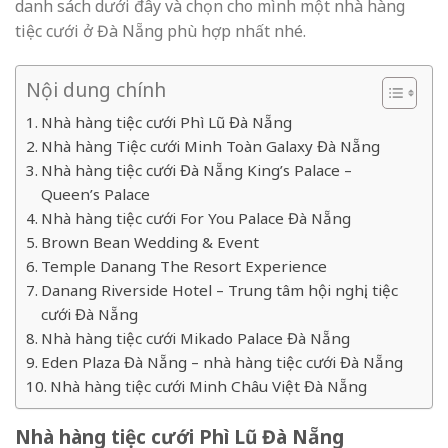
danh sách dưới đây và chọn cho mình một nhà hàng
tiệc cưới ở Đà Nẵng phù hợp nhất nhé.
Nội dung chính
Nhà hàng tiệc cưới Phì Lũ Đà Nẵng
Nhà hàng Tiệc cưới Minh Toàn Galaxy Đà Nẵng
Nhà hàng tiệc cưới Đà Nẵng King’s Palace –
Queen’s Palace
Nhà hàng tiệc cưới For You Palace Đà Nẵng
Brown Bean Wedding & Event
Temple Danang The Resort Experience
Danang Riverside Hotel – Trung tâm hội nghị, tiệc
cưới Đà Nẵng
Nhà hàng tiệc cưới Mikado Palace Đà Nẵng
Eden Plaza Đà Nẵng – nhà hàng tiệc cưới Đà Nẵng
Nhà hàng tiệc cưới Minh Châu Việt Đà Nẵng
Nhà hàng tiệc cưới Phì Lũ Đà Nẵng