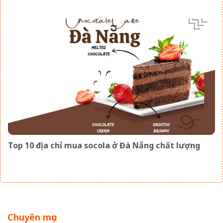
Top 10 địa chỉ mua socola ở Đà Nẵng chất lượng
Chuyên mục