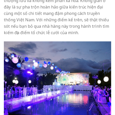
thượng lưu và không kém phần xa hoa. Không gian ở
đây là sự pha trộn hoàn hảo giữa kiến trúc hiện đại
cùng một số chi tiết mang đậm phong cách truyền
thống Việt Nam. Với những điểm kể trên, sẽ thật thiếu
sót nếu bạn bỏ qua nhà hàng này trong hành trình tìm
kiếm địa điểm tổ chức lễ cưới của mình.