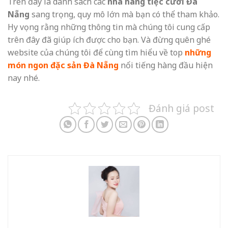
Trên đây là danh sách các
nhà hàng tiệc cưới Đà
Nẵng
sang trọng, quy mô lớn mà bạn có thể tham khảo.
Hy vọng rằng những thông tin mà chúng tôi cung cấp
trên đây đã giúp ích được cho bạn. Và đừng quên ghé
website của chúng tôi để cùng tìm hiểu về top
những
món ngon đặc sản Đà Nẵng
nổi tiếng hàng đầu hiện
nay nhé.
Đánh giá post