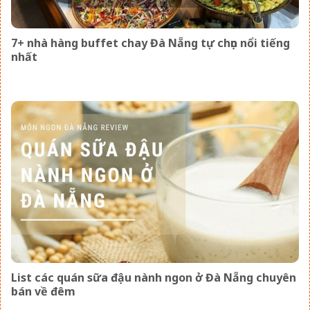
7+ nhà hàng buffet chay Đà Nẵng tự chọn nổi tiếng
nhất
List các quán sữa đậu nành ngon ở Đà Nẵng chuyên
bán về đêm