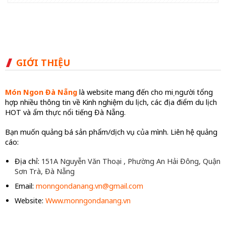
GIỚI THIỆU
Món Ngon Đà Nẵng
là website mang đến cho mọi người tổng
hợp nhiều thông tin về Kinh nghiệm du lịch, các địa điểm du lịch
HOT và ẩm thực nổi tiếng Đà Nẵng.
Bạn muốn quảng bá sản phẩm/dịch vụ của mình. Liên hệ quảng
cáo:
Địa chỉ:
151A Nguyễn Văn Thoại , Phường An Hải Đông, Quận
Sơn Trà, Đà Nẵng
Email:
monngondanang.vn@gmail.com
Website:
Www.monngondanang.vn