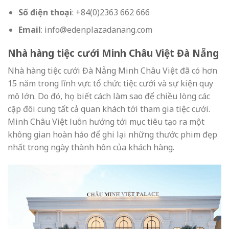
Số điện thoại
: +84(0)2363 662 666
Email
: info@edenplazadanang.com
Nhà hàng tiệc cưới Minh Châu Việt Đà Nẵng
Nhà hàng tiệc cưới Đà Nẵng Minh Châu Việt đã có hơn
15 năm trong lĩnh vực tổ chức tiệc cưới và sự kiện quy
mô lớn. Do đó, họ biết cách làm sao để chiều lòng các
cặp đôi cung tất cả quan khách tới tham gia tiệc cưới.
Minh Châu Việt luôn hướng tới mục tiêu tạo ra một
không gian hoàn hảo để ghi lại những thước phim đẹp
nhất trong ngày thành hôn của khách hàng.