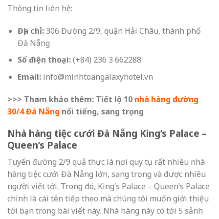
Thông tin liên hệ:
Địa chỉ:
306 Đường 2/9, quận Hải Châu, thành phố
Đà Nẵng
Số điện thoại:
(+84) 236 3 662288
Email:
info@minhtoangalaxyhotel.vn
>>> Tham khảo thêm: Tiết lộ 10
nhà hàng đường
30/4 Đà Nẵng
nổi tiếng, sang trọng
Nhà hàng tiệc cưới Đà Nẵng King’s Palace –
Queen’s Palace
Tuyến đường 2/9 quả thực là nơi quy tụ rất nhiều nhà
hàng tiệc cưới Đà Nẵng lớn, sang trọng và được nhiều
người viết tới. Trong đó, King’s Palace – Queen’s Palace
chính là cái tên tiếp theo mà chúng tôi muốn giới thiệu
tới bạn trong bài viết này. Nhà hàng này có tới 5 sảnh