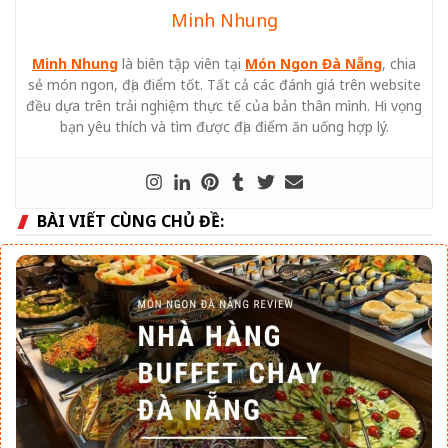
Minh Nhung
Minh Nhung
là biên tập viên tại
Món Ngon Đà Nẵng
, chia
sẻ món ngon, địa điểm tốt. Tất cả các đánh giá trên website
đều dựa trên trải nghiệm thực tế của bản thân mình. Hi vọng
bạn yêu thích và tìm được địa điểm ăn uống hợp lý.
BÀI VIẾT CÙNG CHỦ ĐỀ: