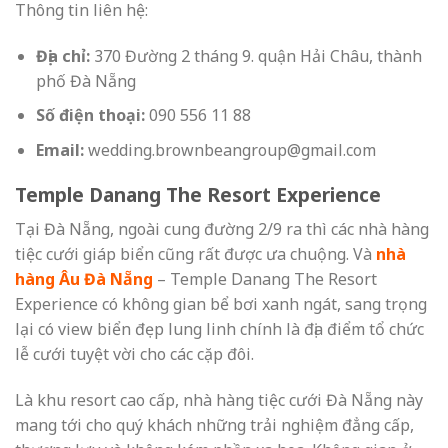
Thông tin liên hệ:
Địa chỉ:
370 Đường 2 tháng 9. quận Hải Châu, thành
phố Đà Nẵng
Số điện thoại:
090 556 11 88
Email:
wedding.brownbeangroup@gmail.com
Temple Danang The Resort Experience
Tại Đà Nẵng, ngoài cung đường 2/9 ra thì các nhà hàng
tiệc cưới giáp biển cũng rất được ưa chuộng. Và
nhà
hàng Âu Đà Nẵng
– Temple Danang The Resort
Experience có không gian bể bơi xanh ngát, sang trọng
lại có view biển đẹp lung linh chính là địa điểm tổ chức
lễ cưới tuyệt vời cho các cặp đôi.
Là khu resort cao cấp, nhà hàng tiệc cưới Đà Nẵng này
mang tới cho quý khách những trải nghiệm đẳng cấp,