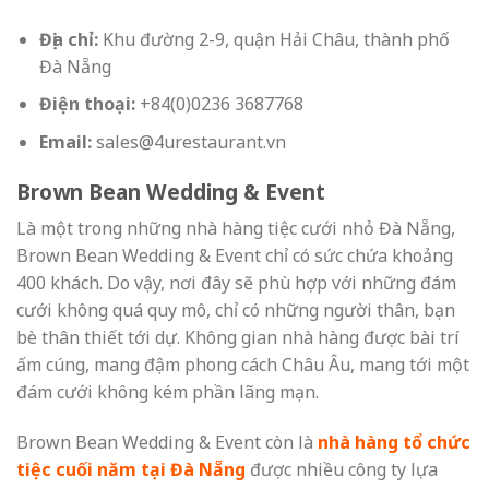
Địa chỉ:
Khu đường 2-9, quận Hải Châu, thành phố
Đà Nẵng
Điện thoại:
+84(0)0236 3687768
Email:
sales@4urestaurant.vn
Brown Bean Wedding & Event
Là một trong những nhà hàng tiệc cưới nhỏ Đà Nẵng,
Brown Bean Wedding & Event chỉ có sức chứa khoảng
400 khách. Do vậy, nơi đây sẽ phù hợp với những đám
cưới không quá quy mô, chỉ có những người thân, bạn
bè thân thiết tới dự. Không gian nhà hàng được bài trí
ấm cúng, mang đậm phong cách Châu Âu, mang tới một
đám cưới không kém phần lãng mạn.
Brown Bean Wedding & Event còn là
nhà hàng tổ chức
tiệc cuối năm tại Đà Nẵng
được nhiều công ty lựa