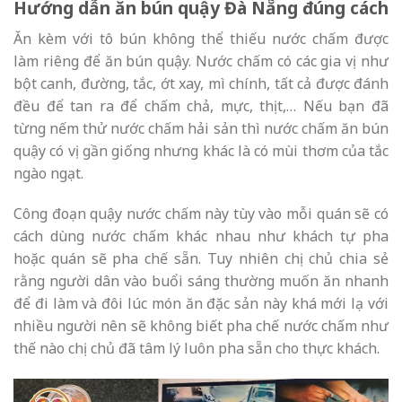
Hướng dẫn ăn bún quậy Đà Nẵng đúng cách
Ăn kèm với tô bún không thể thiếu nước chấm được
làm riêng để ăn bún quậy. Nước chấm có các gia vị như
bột canh, đường, tắc, ớt xay, mì chính, tất cả được đánh
đều để tan ra để chấm chả, mực, thịt,… Nếu bạn đã
từng nếm thử nước chấm hải sản thì nước chấm ăn bún
quậy có vị gần giống nhưng khác là có mùi thơm của tắc
ngào ngạt.
Công đoạn quậy nước chấm này tùy vào mỗi quán sẽ có
cách dùng nước chấm khác nhau như khách tự pha
hoặc quán sẽ pha chế sẵn. Tuy nhiên chị chủ chia sẻ
rằng người dân vào buổi sáng thường muốn ăn nhanh
để đi làm và đôi lúc món ăn đặc sản này khá mới lạ với
nhiều người nên sẽ không biết pha chế nước chấm như
thế nào chị chủ đã tâm lý luôn pha sẵn cho thực khách.