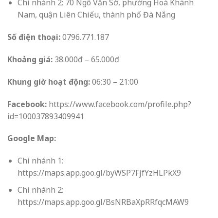
Chi nhánh 2: 70 Ngô Văn Sở, phường Hoà Khánh
Nam, quận Liên Chiểu, thành phố Đà Nẵng
Số điện thoại:
0796.771.187
Khoảng giá:
38.000đ – 65.000đ
Khung giờ hoạt động:
06:30 – 21:00
Facebook:
https://www.facebook.com/profile.php?
id=100037893409941
Google Map:
Chi nhánh 1:
https://maps.app.goo.gl/byWSP7FjfYzHLPkX9
Chi nhánh 2:
https://maps.app.goo.gl/BsNRBaXpRRfqcMAW9