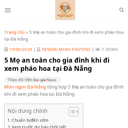
Skip
to
content
Trang chủ
»
5 Mẹo an toàn cho gia đình khi đi xem pháo hoa
tại Đà Nẵng
10/06/2024
|
REVIEW MINH PHƯƠNG
|
7 VIEWS
5 Mẹo an toàn cho gia đình khi đi
xem pháo hoa tại Đà Nẵng
Món ngon Đà Nẵng
tổng hợp 5 Mẹo an toàn cho gia đình
khi đi xem pháo hoa tại Đà Nẵng
Nội dung chính
Chuẩn bị đến sớm
Xem trước dự báo thời tiết